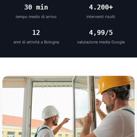
30 min
4.200+
tempo medio di arrivo
interventi risolti
12
4,99/5
anni di attività a Bologna
valutazione media Google