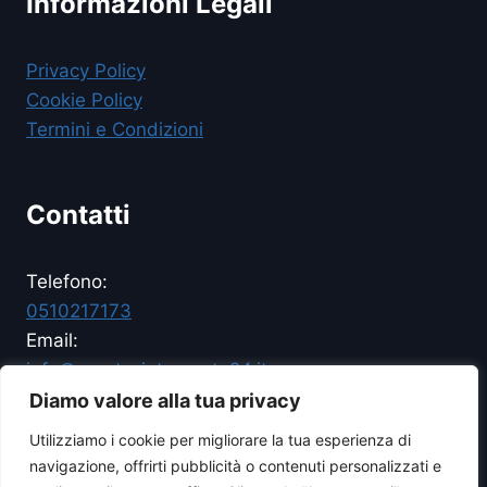
Informazioni Legali
Privacy Policy
Cookie Policy
Termini e Condizioni
Contatti
Telefono:
0510217173
Email:
info@pronto-intervento24.it
Disponibilita
Diamo valore alla tua privacy
24/7 - Sempre operativi
Utilizziamo i cookie per migliorare la tua esperienza di
navigazione, offrirti pubblicità o contenuti personalizzati e