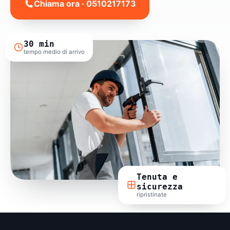
Chiama ora · 0510217173
30 min
tempo medio di arrivo
Tenuta e
sicurezza
ripristinate