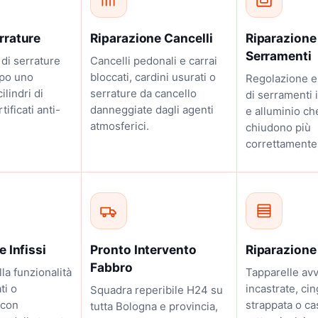
rrature
Riparazione Cancelli
Riparazione
Serramenti
 di serrature
Cancelli pedonali e carrai
opo uno
bloccati, cardini usurati o
Regolazione e
ilindri di
serrature da cancello
di serramenti 
ificati anti-
danneggiate dagli agenti
e alluminio ch
atmosferici.
chiudono più
correttamente
 Infissi
Pronto Intervento
Riparazione
Fabbro
lla funzionalità
Tapparelle avv
ti o
incastrate, cin
Squadra reperibile H24 su
 con
strappata o c
tutta Bologna e provincia,