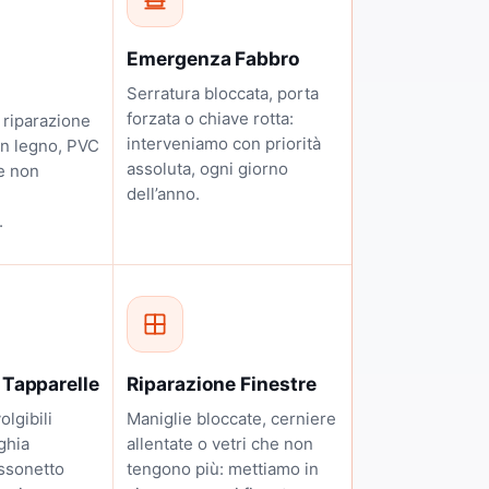
Emergenza Fabbro
Serratura bloccata, porta
forzata o chiave rotta:
 riparazione
interveniamo con priorità
in legno, PVC
assoluta, ogni giorno
e non
dell’anno.
.
 Tapparelle
Riparazione Finestre
olgibili
Maniglie bloccate, cerniere
ghia
allentate o vetri che non
assonetto
tengono più: mettiamo in