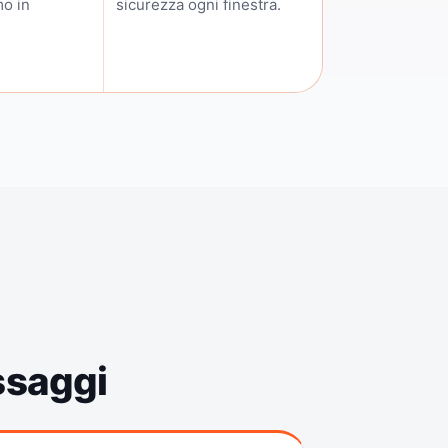
mo in
sicurezza ogni finestra.
assaggi