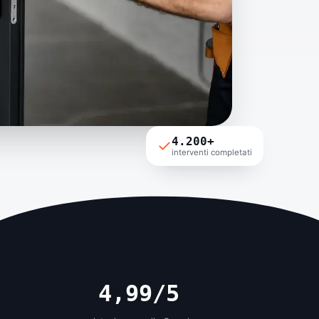
4.200+
interventi completati
4,99/5