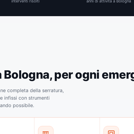
interventi risolti
anni di attività a Bologna
 a Bologna, per ogni eme
one completa della serratura,
e infissi con strumenti
uando possibile.