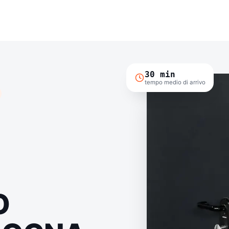
30 min
tempo medio di arrivo
O