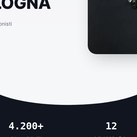
LOGNA
onisti
4.200+
12